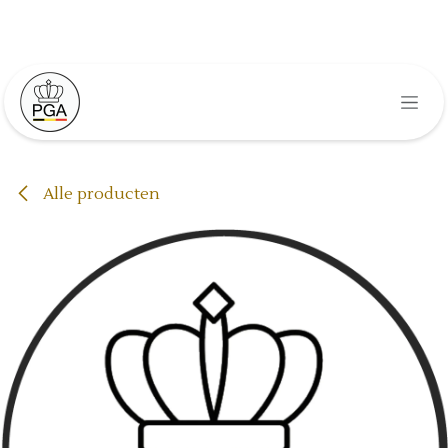
Overslaan naar inhoud
Alle producten