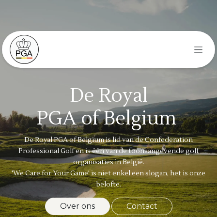
Overslaan naar inhoud
De Royal
PGA of
Belgium
De Royal PGA of Belgium is lid van de Confederation
Professional Golf en is één van de toonaangevende golf
organisaties in België.
'We Care for Your Game' is niet enkel een slogan, het is onze
belofte.​
Over ons
Cont​​​​act